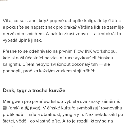
Víte, co se stane, když poprvé uchopíte kaligrafický štětec
a pokusíte se napsat znak pro draka? Většina lidí se zasměje
nervózním smíchem. A pak to zkusí znovu — a tentokrát to
vypadá úplně jinak.
Přesně to se odehrávalo na prvním Flow INK workshopu,
kde si naši účastníci na vlastní ruce vyzkoušeli čínskou
kaligrafii. Cílem nebylo zvládnout dokonalý tah — ale
pochopit, proč za každým znakem stojí příběh.
Drak, tygr a trocha kuráže
Mengwen pro první workshop vybrala dva znaky záměrně:
龍 (drak) a 虎 (tygr). V čínské kultuře symbolizují rovnováhu
protikladů — sílu a obratnost, yang a yin. Než někdo sáhl po
štětci, věděl, co vlastně píše. A to je rozdíl, který se na