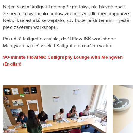
Nejen vlastní kaligrafii na papíře (to taky), ale hlavně pocit,
že něco, co vypadalo nedosažitelně, zvládli hned napoprvé.
Několik účastníků se zeptalo, kdy bude příští termín — ještě
před závěrem workshopu.
Pokud tě kaligrafie zaujala, další Flow INK workshop s
Mengwen najdeš v sekci Kaligrafie na našem webu.
90-minute FlowINK: Calligraphy Lounge with Mengwen
(English)