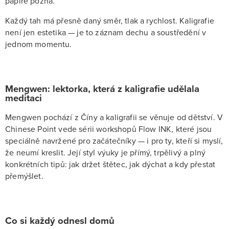
papíře pozná.
Každý tah má přesně daný směr, tlak a rychlost. Kaligrafie
není jen estetika — je to záznam dechu a soustředění v
jednom momentu.
Mengwen: lektorka, která z kaligrafie udělala
meditaci
Mengwen pochází z Číny a kaligrafii se věnuje od dětství. V
Chinese Point vede sérii workshopů Flow INK, které jsou
speciálně navržené pro začátečníky — i pro ty, kteří si myslí,
že neumí kreslit. Její styl výuky je přímý, trpělivý a plný
konkrétních tipů: jak držet štětec, jak dýchat a kdy přestat
přemýšlet.
Co si každý odnesl domů