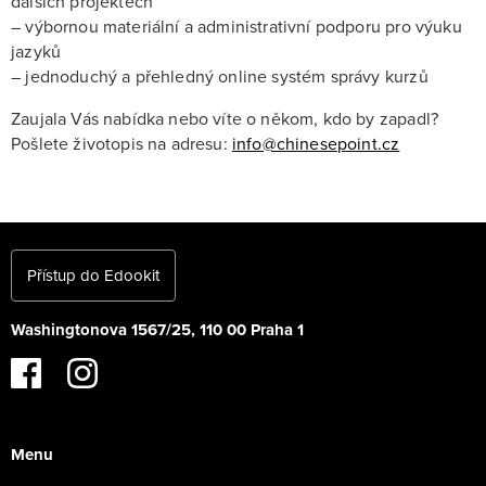
dalších projektech
– výbornou materiální a administrativní podporu pro výuku
jazyků
– jednoduchý a přehledný online systém správy kurzů
Zaujala Vás nabídka nebo víte o někom, kdo by zapadl?
Pošlete životopis na adresu:
info@chinesepoint.cz
Přístup do Edookit
Washingtonova 1567/25, 110 00 Praha 1
Menu