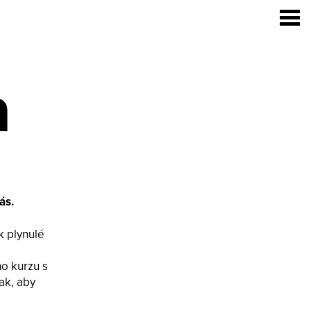
a
ás.
k plynulé
ho kurzu s
ak, aby