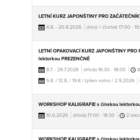
LETNÍ KURZ JAPONŠTINY PRO ZAČÁTEČNÍKY 
4.8. - 20.8.2026
úterý + čtvrtek 17:00 - 1
LETNÍ OPAKOVACÍ KURZ JAPONŠTINY PRO 
lektorkou PREZENČNĚ
8.7. - 29.7.2026
středa 16:30 - 18:00
8
5.8. / 12.8. / 19.8 / týden volno / 2.9.2026
WORKSHOP KALIGRAFIE s čínskou lektork
10.6.2026
středa 17:00 - 18:30
2 lekc
WORKSHOP KALIGRAFIE s čínskou lektork