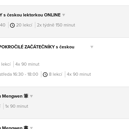
s českou lektorkou ONLINE
9:40
20 lekcí
2x týdně 150 minut
POKROČILÉ ZAČÁTEČNÍKY s českou
 lekcí
4x 90 minut
středa 16:30 - 18:00
8 lekcí
4x 90 minut
ou Mengwen 筆
í
1x 90 minut
ou Mengwen 書