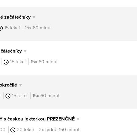
é začátečníky
15 lekcí
15x 60 minut
čátečníky
15 lekcí
15x 60 minut
kročilé
0
15 lekcí
15x 60 minut
 s českou lektorkou PREZENČNĚ
3:00
20 lekcí
2x týdně 150 minut