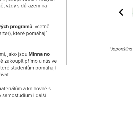
ně, vždy s důrazem na
ových programů
, včetně
arter), které pomáhají
Patricie
yka není jen o gramatice. Pojďme se společně
"Japonština 
i, jako jsou
Minna no
do tajů japonštiny a všeho, co s ní souvisí."
ně zakoupit přímo u nás ve
 které studentům pomáhají
ívat.
materiálům a knihovně s
e samostudium i další