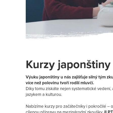
Kurzy japonštiny
Výuku japonštiny u nás zajišťuje silný tým zk
více než polovinu tvoří rodilí mluvčí.
Díky tomu získáte nejen systematické vedení, a
jazykem a kulturou.
Nabízíme kurzy pro začátečníky i pokročilé – 
cílenou přípravu na mezinárodní zkoušky
JLPT