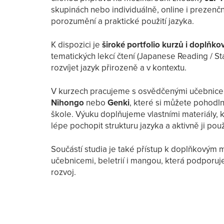
skupinách nebo individuálně, online i prezenč
porozumění a praktické použití jazyka.
K dispozici je
široké portfolio kurzů i doplňk
tematických lekcí čtení (Japanese Reading / St
rozvíjet jazyk přirozeně a v kontextu.
Tereza
te zajímavé souvislosti ve světě japonských znaků."
"Učení jaz
V kurzech pracujeme s osvědčenými učebnicem
ponořit 
Nihongo
nebo
Genki
, které si můžete pohodl
škole. Výuku doplňujeme vlastními materiály,
lépe pochopit strukturu jazyka a aktivně ji použ
Součástí studia je také přístup k doplňkovým 
učebnicemi, beletrií i mangou, která podporuj
rozvoj.