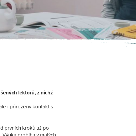
ušených lektorů, z nichž
le i přirozený kontakt s
od prvních kroků až po
. Výuka probíhá v malých