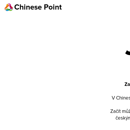
Chinese Point
Za
V Chines
Začít můž
českým