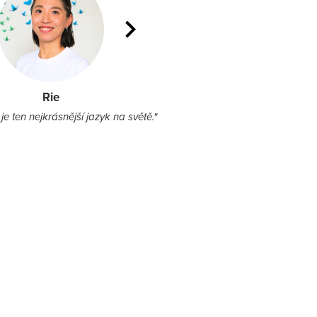
Rie
je ten nejkrásnější jazyk na světě."
"Kolik jazyků u