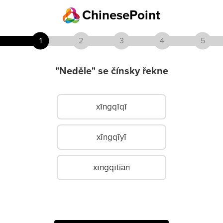
ChinesePoint
1
2
3
4
5
"Neděle" se čínsky řekne
xīngqīqī
xīngqīyī
xīngqītiān